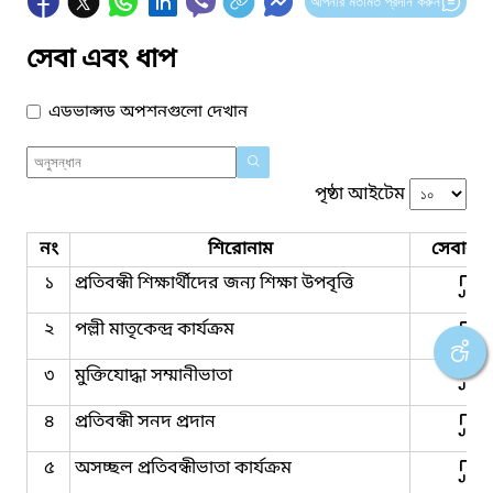
আপনার মতামত প্রদান করুন
সেবা এবং ধাপ
এডভান্সড অপশনগুলো দেখান
পৃষ্ঠা আইটেম
নং
শিরোনাম
সেবার ধ
১
প্রতিবন্ধী শিক্ষার্থীদের জন্য শিক্ষা উপবৃত্তি
২
পল্লী মাতৃকেন্দ্র কার্যক্রম
৩
মুক্তিযোদ্ধা সম্মানীভাতা
৪
প্রতিবন্ধী সনদ প্রদান
৫
অসচ্ছল প্রতিবন্ধীভাতা কার্যক্রম